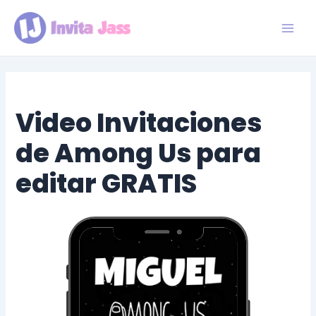
Ir
al
contenido
Main
Men
Video Invitaciones
de Among Us para
editar GRATIS