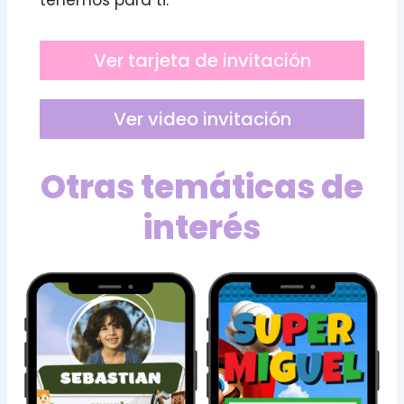
tenemos para ti.
Ver tarjeta de invitación
Ver video invitación
Otras temáticas de
interés