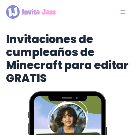
Ir
al
contenido
Main
Men
Invitaciones de
cumpleaños de
Minecraft para editar
GRATIS