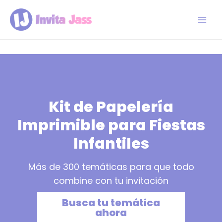
Ir
al
contenido
Main
Men
Kit de Papelería
Imprimible para Fiestas
Infantiles
Más de 300 temáticas para que todo
combine con tu invitación
Busca tu temática
ahora