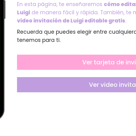
En esta página, te enseñaremos
cómo editar
Luigi
de manera fácil y rápida. También, te
video invitación de Luigi editable gratis
.
Recuerda que puedes elegir entre cualquier
tenemos para ti.
Ver tarjeta de inv
Ver video invit