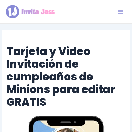
Ir
al
contenido
Main
Men
Tarjeta y Video
Invitación de
cumpleaños de
Minions para editar
GRATIS