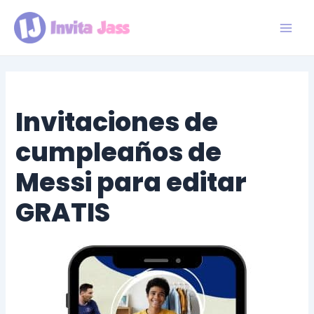
Ir
al
contenido
Main
Men
Invitaciones de
cumpleaños de
Messi para editar
GRATIS