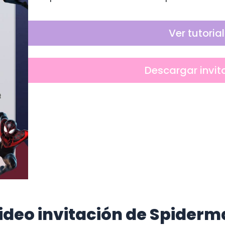
Ver tutorial
Descargar invit
deo invitación de Spiderma