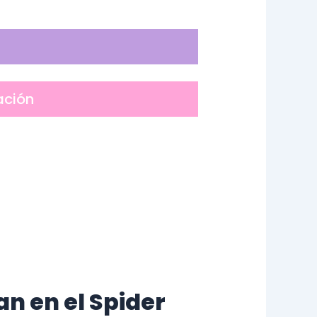
ación
n en el Spider