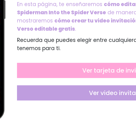
En esta página, te enseñaremos
cómo editar
Spiderman Into the Spider Verse
de manera 
mostraremos
cómo crear tu video invitació
Verso editable gratis
.
Recuerda que puedes elegir entre cualquier
tenemos para ti.
Ver tarjeta de inv
Ver video invit