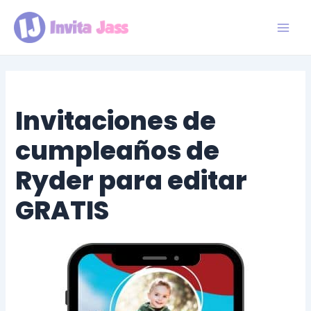
Ir
al
contenido
Main
Men
Invitaciones de
cumpleaños de
Ryder para editar
GRATIS