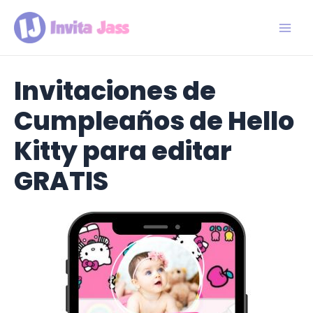
Ir
al
contenido
Main
Men
Invitaciones de
Cumpleaños de Hello
Kitty para editar
GRATIS