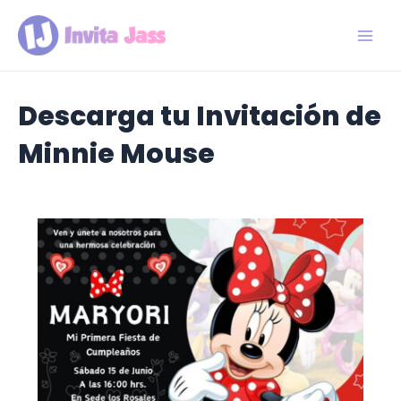
Ir
al
contenido
Main
Men
Descarga tu Invitación de
Minnie Mouse