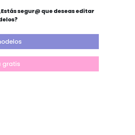
¿Estás segur@ que deseas editar
delos?
modelos
a gratis