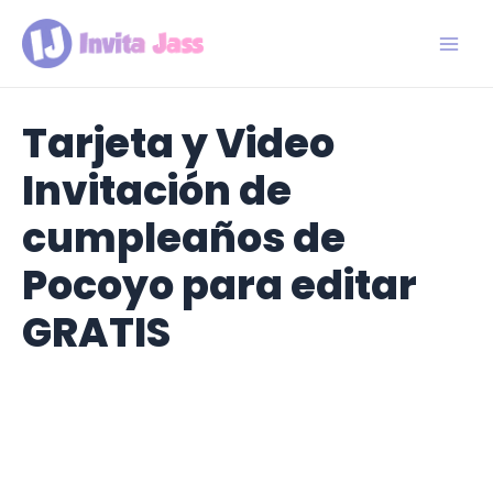
Ir
al
contenido
Main
Men
Tarjeta y Video
Invitación de
cumpleaños de
Pocoyo para editar
GRATIS